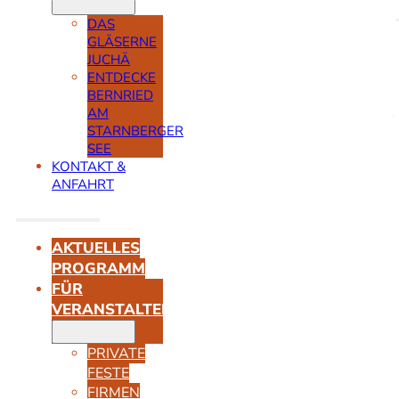
DAS
GLÄSERNE
JUCHÄ
ENTDECKE
BERNRIED
AM
STARNBERGER
SEE
KONTAKT &
ANFAHRT
AKTUELLES
PROGRAMM
FÜR
VERANSTALTER
PRIVATE
FESTE
FIRMEN