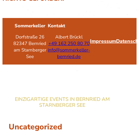
Sommerkeller
Kontakt
Dorfstraße 26
Albert Brückl
Impressum
Datensch
82347 Bernried
+49 162 250 80 70
am Starnberger
info@sommerkeller-
See
bernried.de
EINZIGARTIGE EVENTS IN BERNRIED AM
STARNBERGER SEE
Uncategorized