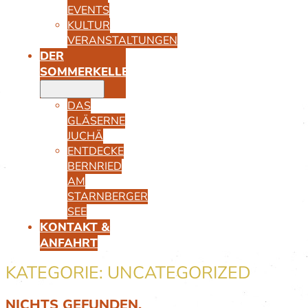
EVENTS
KULTUR
VERANSTALTUNGEN
DER
SOMMERKELLER
DAS
GLÄSERNE
JUCHÄ
ENTDECKE
BERNRIED
AM
STARNBERGER
SEE
KONTAKT &
ANFAHRT
KATEGORIE:
UNCATEGORIZED
NICHTS GEFUNDEN.