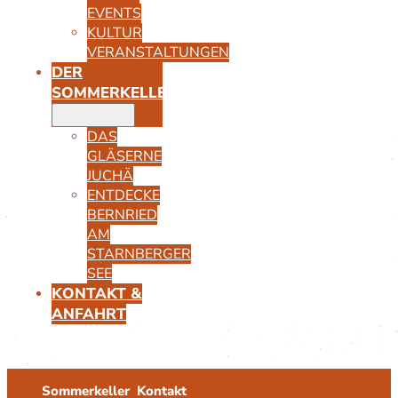
EVENTS
KULTUR
VERANSTALTUNGEN
DER
SOMMERKELLER
DAS
GLÄSERNE
JUCHÄ
ENTDECKE
BERNRIED
AM
STARNBERGER
SEE
KONTAKT &
ANFAHRT
Sommerkeller
Kontakt