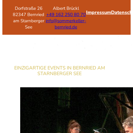
Dorfstraße 26
Albert Brückl
Impressum
Datensch
82347 Bernried
+49 162 250 80 70
am Starnberger
info@sommerkeller-
See
bernried.de
EINZIGARTIGE EVENTS IN BERNRIED AM
STARNBERGER SEE