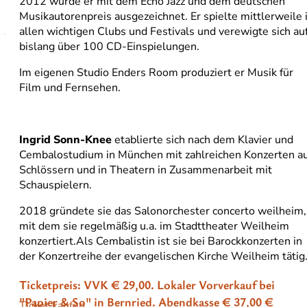
2012 wurde er mit dem Echo Jazz und dem deutschen
Musikautorenpreis ausgezeichnet. Er spielte mittlerweile 
allen wichtigen Clubs und Festivals und verewigte sich au
bislang über 100 CD-Einspielungen.
Im eigenen Studio Enders Room produziert er Musik für
Film und Fernsehen.
Ingrid Sonn-Knee
etablierte sich nach dem Klavier und
Cembalostudium in München mit zahlreichen Konzerten a
Schlössern und in Theatern in Zusammenarbeit mit
Schauspielern.
2018 gründete sie das Salonorchester concerto weilheim,
mit dem sie regelmäßig u.a. im Stadttheater Weilheim
konzertiert.Als Cembalistin ist sie bei Barockkonzerten in
der Konzertreihe der evangelischen Kirche Weilheim tätig
Ticketpreis: VVK € 29,00. Lokaler Vorverkauf bei
"Papier & So" in Bernried. Abendkasse € 37,00 €
Ticket kaufen